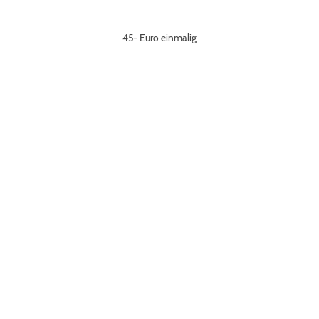
45- Euro einmalig
©Copyright by Campingplatz Wesertal 2024.
Alle
Rechte vorbehalten.