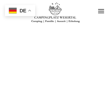
DE
Deine KLEINE AUSZEIT
Mietwohnwagen -
ab
2025 mit neuem
Standort und neuem
Ganzjahresvorzelt der