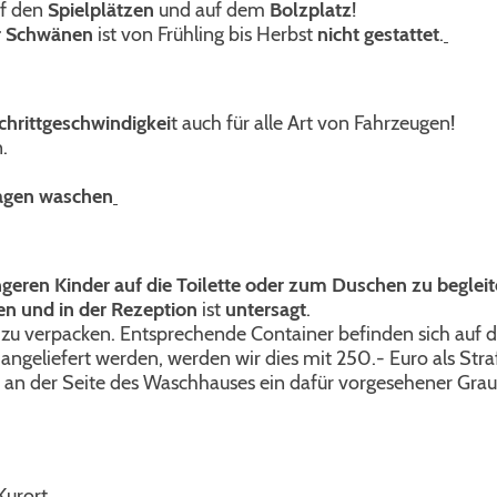
f den
Spielplätzen
und auf dem
Bolzplatz
!
r Schwänen
ist von Frühling bis Herbst
nicht gestattet
.
chrittgeschwindigkei
t auch für alle Art von Fahrzeugen!
.
gen waschen
ngeren Kinder auf die Toilette oder zum Duschen zu begleit
en und in der Rezeption
ist
untersagt
.
 zu verpacken. Entsprechende Container befinden sich auf
 angeliefert werden, werden wir dies mit 250.- Euro als St
st an der Seite des Waschhauses ein dafür vorgesehener Gr
Kurort.