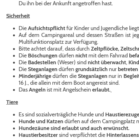
Du ihn bei der Ankunft angetroffen hast.
Sicherheit
Die
Aufsichtspflicht
für Kinder und Jugendliche liegt
Auf dem Campingareal und dessen Straßen ist jeg
Multifunktionsplatz zur Verfügung.
Bitte achtet darauf, dass durch
Zeltpflöcke, Zeltsc
Die
Böschungen
dürfen
nicht
mit dem Fahrrad
bef
Die
Badestellen
(Weser) sind
nicht überwacht
,
Kind
Die
Steganlagen
dürfen
grundsätzlich
nur
betreten
Minderjährige
dürfen die
Steganlagen
nur in
Beglei
16 J., die allein mit dem Boot angereist sind.
Das
Angeln
ist mit Angelschein
erlaubt.
Tiere
Es sind sozialverträgliche Hunde und
Haustierezug
Hunde und Katzen
dürfen auf dem Campingplatz n
Hundezäune sind erlaubt und auch erwünscht.
Haustierbesitzer
sind verpflichtet die
Hinterlassen