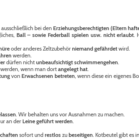
 ausschließlich bei den
Erziehungsberechtigten (Eltern hafte
liches,
Ball – sowie Federball spielen usw. nicht erlaubt
. 
hnüre
oder anderes Zeltzubehör
niemand gefährdet
wird.
ahren
werden.
er
dürfen nicht
unbeaufsichtigt
schwimmengehen
.
werden, wenn man dort
angelegt
hat
.
tung
von
Erwachsenen
betreten
, wenn diese ein eigenes B
elassen
. Wir behalten uns vor Ausnahmen zu machen.
ur an der
Leine geführt werden
.
schaften
sofort und
restlos
zu
beseitigen
. Kotbeutel gibt es 