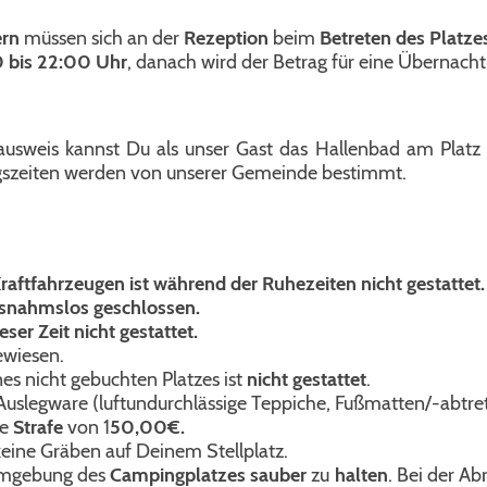
ern
müssen sich an der
Rezeption
beim
Betreten des Platz
0 bis 22:00 Uhr
, danach wird der Betrag für eine Übernachtu
sweis kannst Du als unser Gast das Hallenbad am Platz u
ngszeiten werden von unserer Gemeinde bestimmt.
ftfahrzeugen ist während der Ruhezeiten nicht gestattet.
usnahmslos geschlossen.
r Zeit nicht gestattet. ​
gewiesen.
es nicht gebuchten Platzes ist
nicht gestattet
.
 Auslegware (luftundurchlässige Teppiche, Fußmatten/-abtret
ne
Strafe
von 1
50,00€.
keine Gräben auf Deinem Stellplatz.
 Umgebung des
Campingplatzes sauber
zu
halten
. Bei der Ab