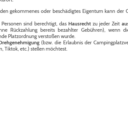
bhanden gekommenes oder beschädigtes Eigentum kann der
Personen sind berechtigt, das
Hausrecht
zu jeder Zeit
au
hne Rückzahlung bereits bezahlter Gebühren), wenn d
ende Platzordnung verstoßen wurde.
 Drehgenehmigung
(bzw. die Erlaubnis der Campingplatzv
, Tiktok, etc.) stellen möchtest.
Urlaubscamping
Urlaubscampingpreise
limi