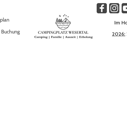
zplan
Im Ho
f Buchung
2026: