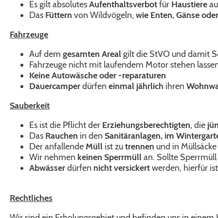
Es gilt absolutes
Aufenthaltsverbot
für
Haustiere
au
Das
Füttern
von Wildvögeln,
wie Enten, Gänse ode
Fahrzeuge
Auf dem
gesamten Areal
gilt die StVO und damit S
Fahrzeuge nicht mit laufendem Motor stehen lassen
Keine Autowäsche oder -reparaturen
Dauercamper
dürfen
einmal jährlich
ihren
Wohnwa
Sauberkeit
Es ist die Pflicht der
Erziehungsberechtigten
, die
jü
Das
Rauchen
in den
Sanitäranlagen, im Wintergart
Der anfallende
Müll
ist zu
trennen
und in Müllsäcke
Wir nehmen
keinen
Sperrmüll
an. Sollte Sperrmüll
Abwässer
dürfen
nicht
versickert
werden, hierfür i
Rechtliches
Wir sind ein Erholungsgebiet und befinden uns in einem 