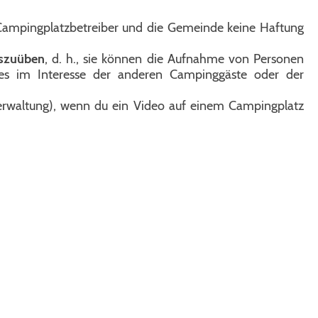
 Campingplatzbetreiber und die Gemeinde keine Haftung
szuüben
, d. h., sie können die Aufnahme von Personen
ies im Interesse der anderen Campinggäste oder der
erwaltung), wenn du ein Video auf einem Campingplatz
tierte Angebote
©Copyright by Campingplatz Wesertal 2024.
Alle
Rechte vorbehalten.