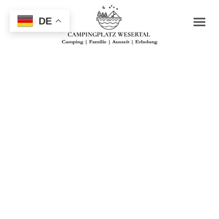
DE
Gönn dir eine
wunderschöne Auszeit -
raus in die Natur!
Bei uns bist Du richtig!